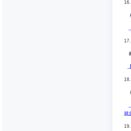
16
截
17
截
18
截
就
19.