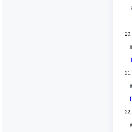
截
20.
截
21.
截
【
2
截