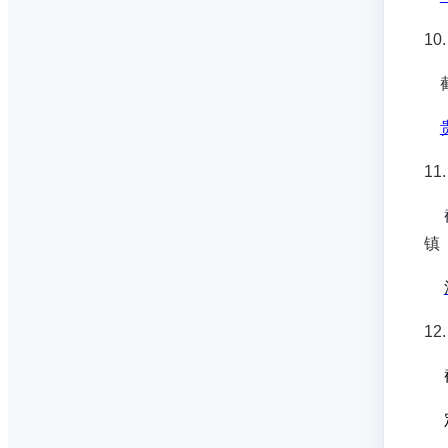
1
截
11.
截
镇
12
截
定