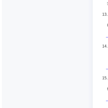
常
13.
截
14
1