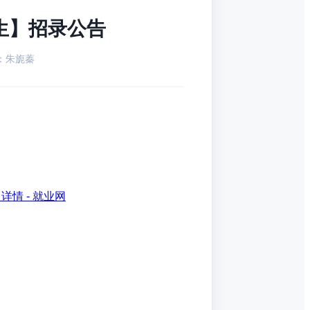
生】招录公告
：朱旎蓁
详情 - 就业网