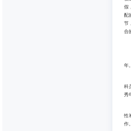
假
配
节
合
年
科
秀
性
作