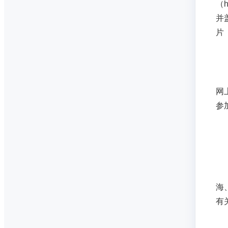
（
并
片
网
参
海
有